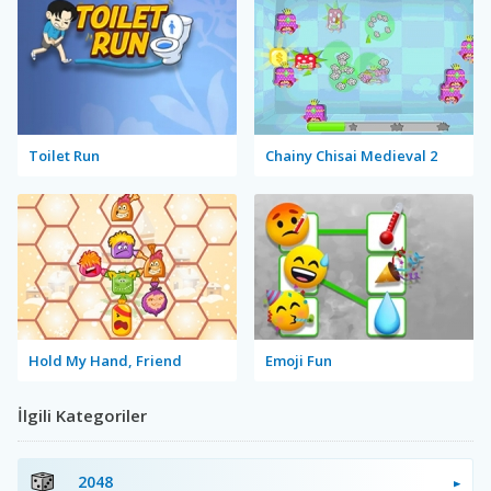
Toilet Run
Chainy Chisai Medieval 2
Hold My Hand, Friend
Emoji Fun
İlgili Kategoriler
2048