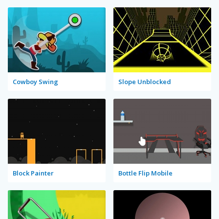
Cowboy Swing
Slope Unblocked
Block Painter
Bottle Flip Mobile