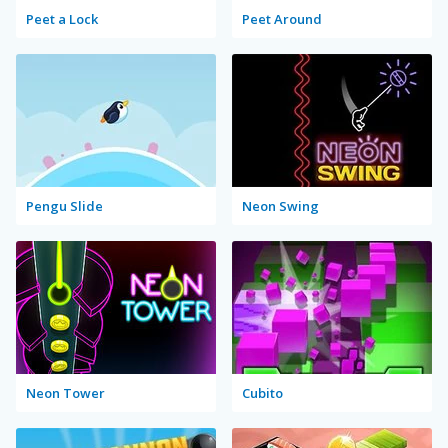
Peet a Lock
Peet Around
Pengu Slide
Neon Swing
Neon Tower
Cubito