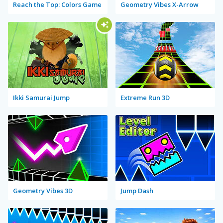
Reach the Top: Colors Game
Geometry Vibes X-Arrow
Ikki Samurai Jump
Extreme Run 3D
Geometry Vibes 3D
Jump Dash