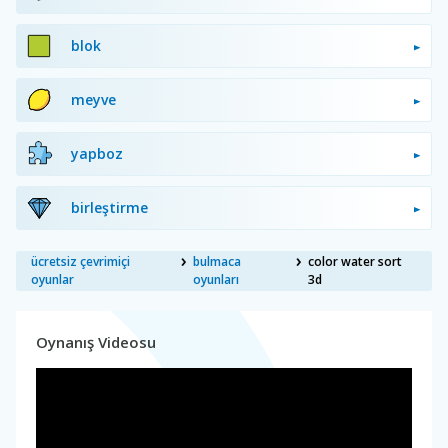
blok
meyve
yapboz
birleştirme
ücretsiz çevrimiçi
bulmaca
color water sort
oyunlar
oyunları
3d
Oynanış Videosu