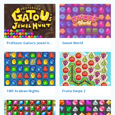
Professor Gatou's: Jewel Hunt
Sweet World
1001 Arabian Nights
Fruita Swipe 2