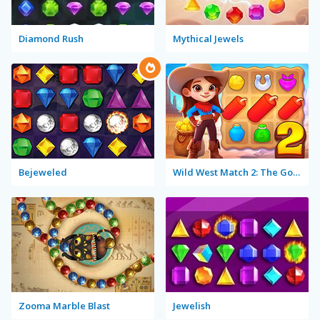
Diamond Rush
Mythical Jewels
Bejeweled
Wild West Match 2: The Gold Rush
Zooma Marble Blast
Jewelish