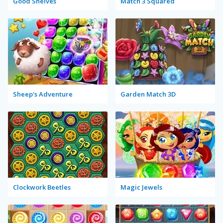
Good Shelves
Match 3 Squared
Sheep's Adventure
Garden Match 3D
Clockwork Beetles
Magic Jewels