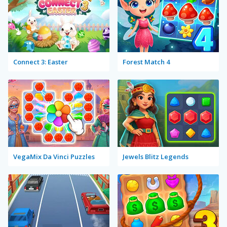
Connect 3: Easter
Forest Match 4
VegaMix Da Vinci Puzzles
Jewels Blitz Legends