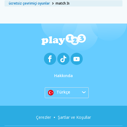
ücretsiz çevrimiçi oyunlar
match 3ı
Hakkında
Türkçe
Çerezler
Şartlar ve Koşullar