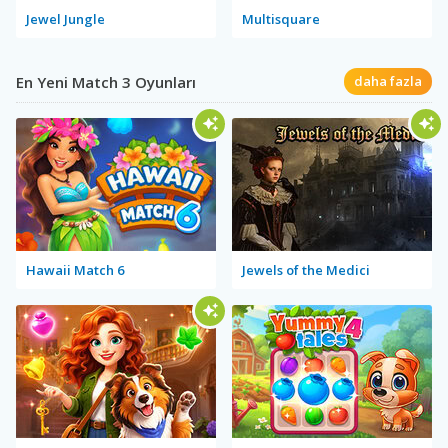
Jewel Jungle
Multisquare
En Yeni Match 3 Oyunları
daha fazla
Hawaii Match 6
Jewels of the Medici