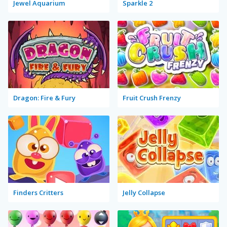
Jewel Aquarium
Sparkle 2
Dragon: Fire & Fury
Fruit Crush Frenzy
Finders Critters
Jelly Collapse