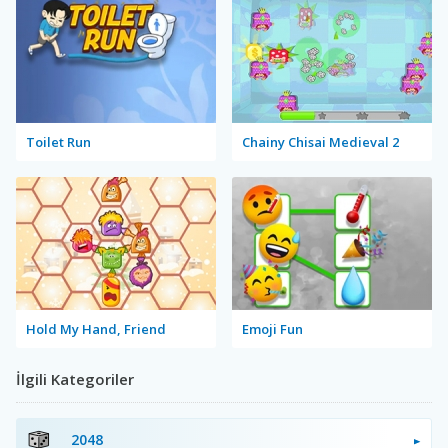
Toilet Run
Chainy Chisai Medieval 2
Hold My Hand, Friend
Emoji Fun
İlgili Kategoriler
2048