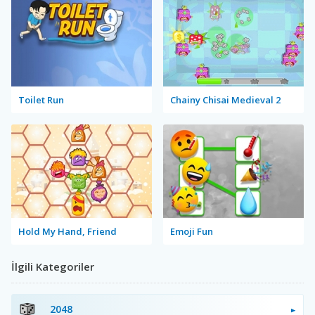
Toilet Run
Chainy Chisai Medieval 2
Hold My Hand, Friend
Emoji Fun
İlgili Kategoriler
2048