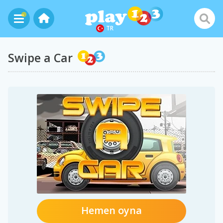
TR
Swipe a Car
Hemen oyna