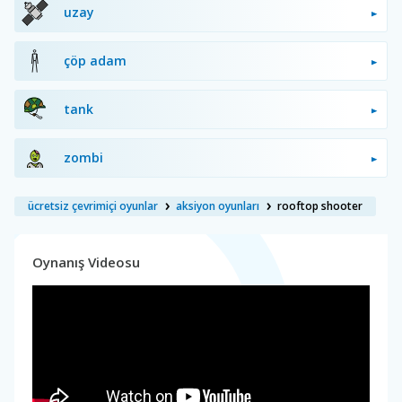
uzay
çöp adam
tank
zombi
ücretsiz çevrimiçi oyunlar
aksiyon oyunları
rooftop shooter
Oynanış Videosu