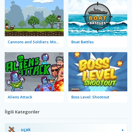
Cannons and Soldiers: Mountain Offense
Boat Battles
Aliens Attack
Boss Level: Shootout
İlgili Kategoriler
uçak