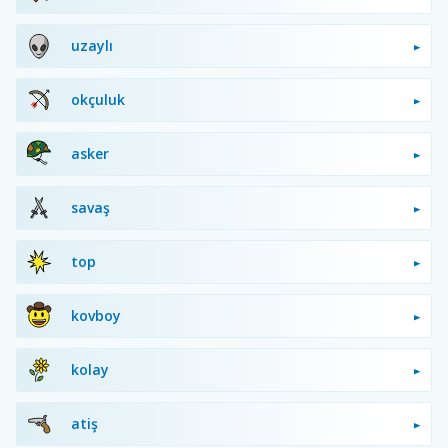
uzaylı
okçuluk
asker
savaş
top
kovboy
kolay
atiş