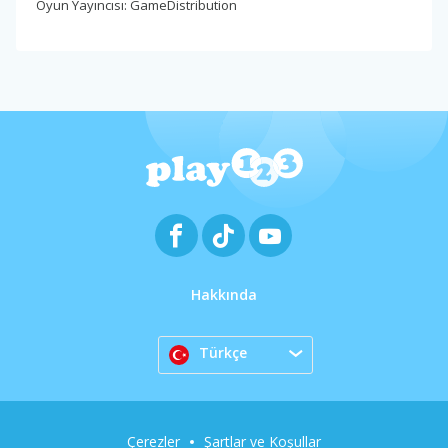
Oyun Yayıncısı: GameDistribution
Hakkında
Türkçe
Çerezler
Şartlar ve Koşullar