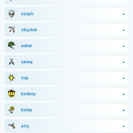
uzaylı
okçuluk
asker
savaş
top
kovboy
kolay
atiş