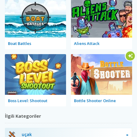
Boat Battles
Aliens Attack
Boss Level: Shootout
Bottle Shooter Online
İlgili Kategoriler
uçak