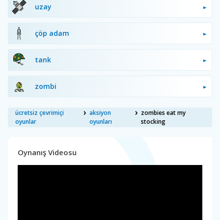
uzay
çöp adam
tank
zombi
ücretsiz çevrimiçi
aksiyon
zombies eat my
oyunlar
oyunları
stocking
Oynanış Videosu