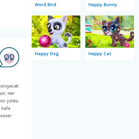
Word Bird
Happy Bunny
Happy Dog
Happy Cat
 koruyacak
sin. Her
iyor çünkü
m kafa
nsever