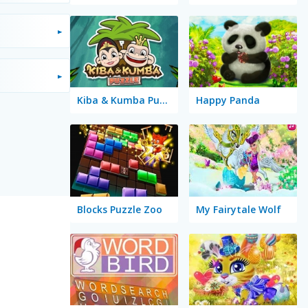
Kiba & Kumba Puzzle
Happy Panda
Blocks Puzzle Zoo
My Fairytale Wolf