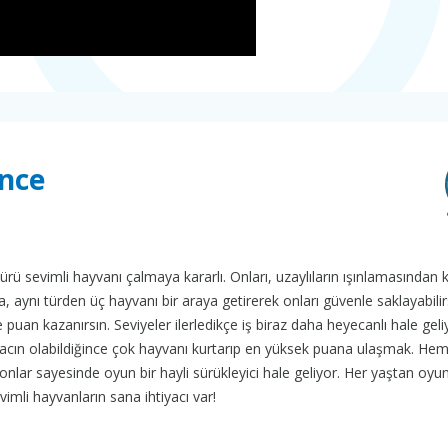
nce
 sürü sevimli hayvanı çalmaya kararlı. Onları, uzaylıların ışınlamasından
, aynı türden üç hayvanı bir araya getirerek onları güvenle saklayabilir
 puan kazanırsın. Seviyeler ilerledikçe iş biraz daha heyecanlı hale gel
Amacın olabildiğince çok hayvanı kurtarıp en yüksek puana ulaşmak. He
nlar sayesinde oyun bir hayli sürükleyici hale geliyor. Her yaştan oyu
imli hayvanların sana ihtiyacı var!