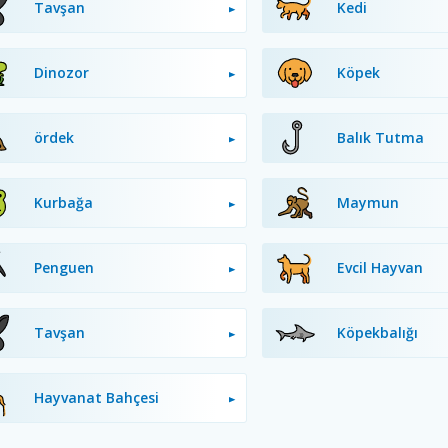
Tavşan
Kedi
Dinozor
Köpek
ördek
Balık Tutma
Kurbağa
Maymun
Penguen
Evcil Hayvan
Tavşan
Köpekbalığı
Hayvanat Bahçesi