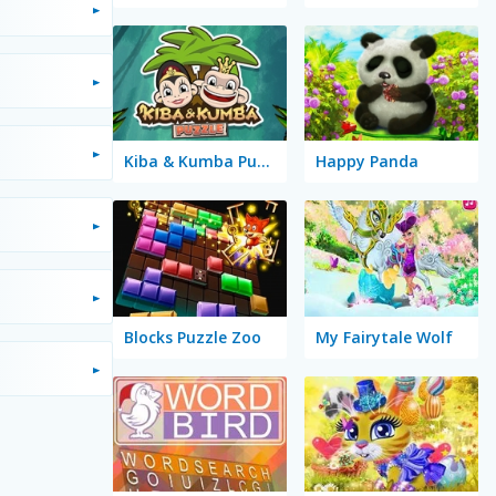
Kiba & Kumba Puzzle
Happy Panda
Blocks Puzzle Zoo
My Fairytale Wolf