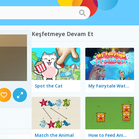
Keşfetmeye Devam Et
Spot the Cat
My Fairytale Water Horse
Match the Animal
How to Feed Animals?