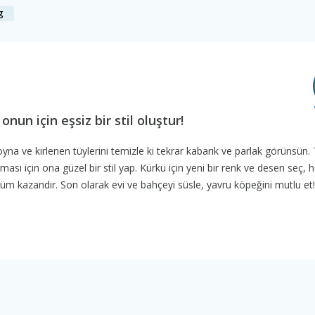
g
nun için eşsiz bir stil oluştur!
a ve kirlenen tüylerini temizle ki tekrar kabarık ve parlak görünsün. T
ası için ona güzel bir stil yap. Kürkü için yeni bir renk ve desen seç, 
üm kazandır. Son olarak evi ve bahçeyi süsle, yavru köpeğini mutlu et!