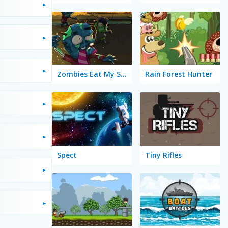
Zombies Eat My Stocking
Rain Forest Hunter
Spect
Tiny Rifles