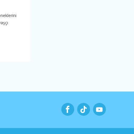
neklerini
vaşçı