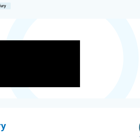
fury
ry