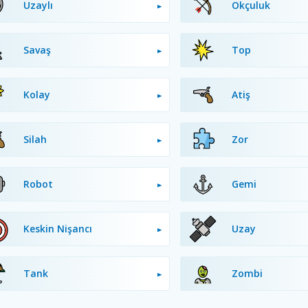
Uzaylı
Okçuluk
Savaş
Top
Kolay
Atiş
Silah
Zor
Robot
Gemi
Keskin Nişancı
Uzay
Tank
Zombi