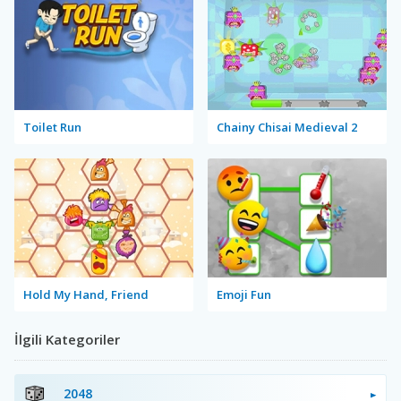
Toilet Run
Chainy Chisai Medieval 2
Hold My Hand, Friend
Emoji Fun
İlgili Kategoriler
2048