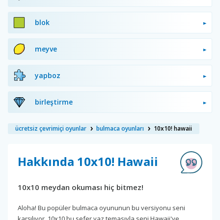
blok
meyve
yapboz
birleştirme
ücretsiz çevrimiçi oyunlar
bulmaca oyunları
10x10! hawaii
Hakkında 10x10! Hawaii
10x10 meydan okuması hiç bitmez!
Aloha! Bu popüler bulmaca oyununun bu versiyonu seni
karşılıyor. 10x10 bu sefer yaz temasıyla seni Hawaii'ye