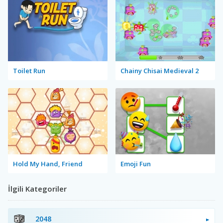
Toilet Run
Chainy Chisai Medieval 2
Hold My Hand, Friend
Emoji Fun
İlgili Kategoriler
2048