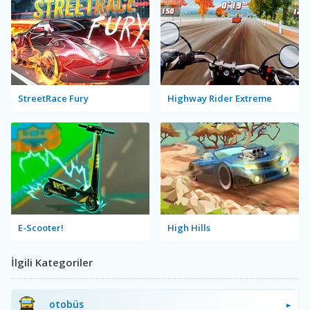
StreetRace Fury
Highway Rider Extreme
E-Scooter!
High Hills
İlgili Kategoriler
otobüs