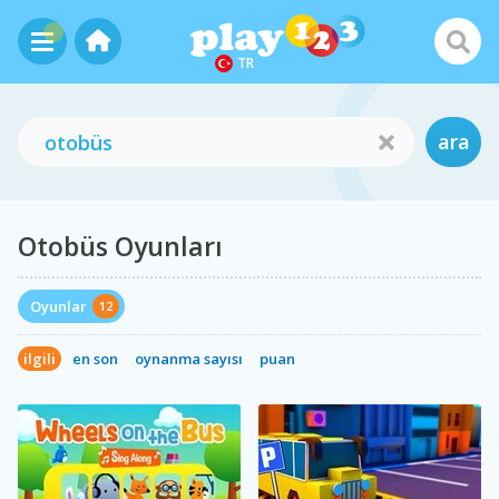
TR
ara
Otobüs Oyunları
Oyunlar
12
ilgili
en son
oynanma sayısı
puan