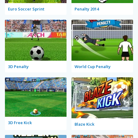
Euro Soccer Sprint
Penalty 2014
3D Penalty
World Cup Penalty
3D Free Kick
Blaze Kick