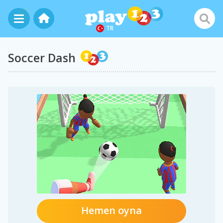
TR
Soccer Dash
Hemen oyna