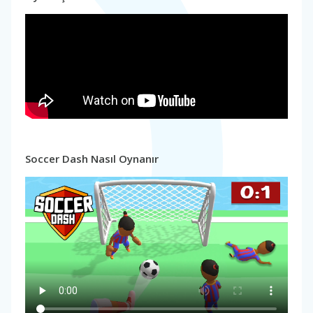
Soccer Dash Nasıl Oynanır