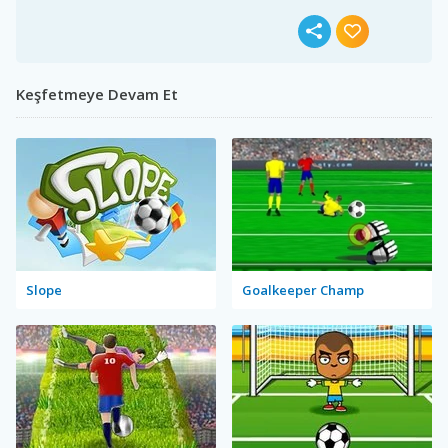
Keşfetmeye Devam Et
Slope
Goalkeeper Champ