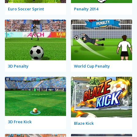
Euro Soccer Sprint
Penalty 2014
3D Penalty
World Cup Penalty
3D Free Kick
Blaze Kick