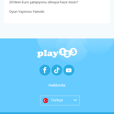
2016nın Euro şampiyonu olmaya hazır mısın?
Oyun Yayıncısı: Famobi
Hakkında
Türkçe