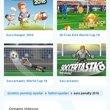
Euro Keeper 2016
3D Free Kick World Cup 18
Soccertastic World Cup 18
Soccertastic
ücretsiz çevrimiçi oyunlar
futbol oyunları
euro penalty 2016
Oynanış Videosu