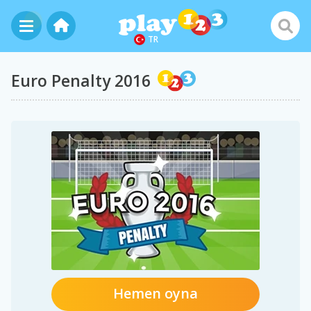
TR
Euro Penalty 2016
Hemen oyna