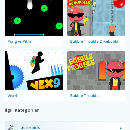
Pong vs Pitfall
Bubble Trouble 2: Rebubbled
Vex 9
Bubble Trouble
İlgili Kategoriler
asteroids