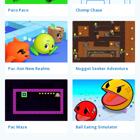
Paco Paco
Chomp Chase
Pac-Xon New Realms
Nugget Seeker Adventure
Pac Maze
Ball Eating Simulator