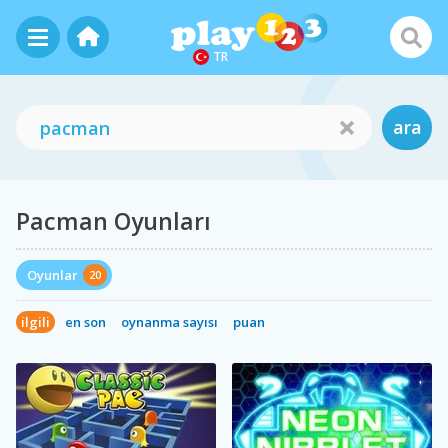
TR
ara
Pacman Oyunları
Oyunlar
20
ilgili
en son
oynanma sayısı
puan