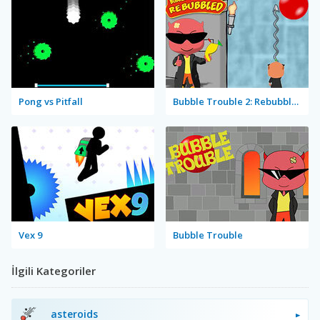
Pong vs Pitfall
Bubble Trouble 2: Rebubbled
Vex 9
Bubble Trouble
İlgili Kategoriler
asteroids