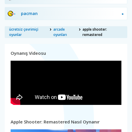
pacman
ücretsiz çevrimiçi
arcade
apple shooter:
oyunlar
oyunları
remastered
Oynanış Videosu
Apple Shooter: Remastered Nasıl Oynanır