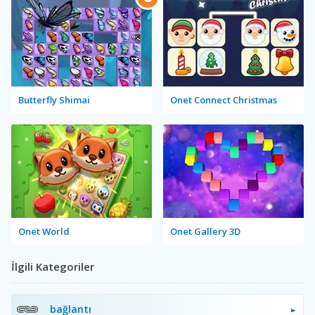
Butterfly Shimai
Onet Connect Christmas
Onet World
Onet Gallery 3D
İlgili Kategoriler
bağlantı