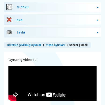
sudoku
xox
tavla
ücretsiz çevrimiçi oyunlar
masa oyunları
soccer pinball
Oynanış Videosu