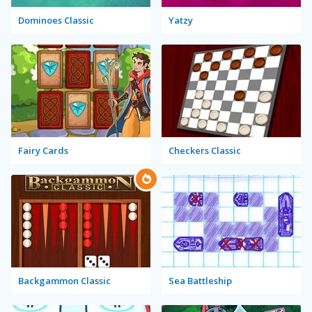
Dominoes Classic
Yatzy
Fairy Cards
Checkers Classic
Backgammon Classic
Sea Battleship