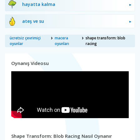
hayatta kalma
ateş ve su
ücretsiz çevrimiçi
macera
shape transform: blob
oyunlar
oyunları
racing
Oynanış Videosu
Shape Transform: Blob Racing Nasıl Oynanır