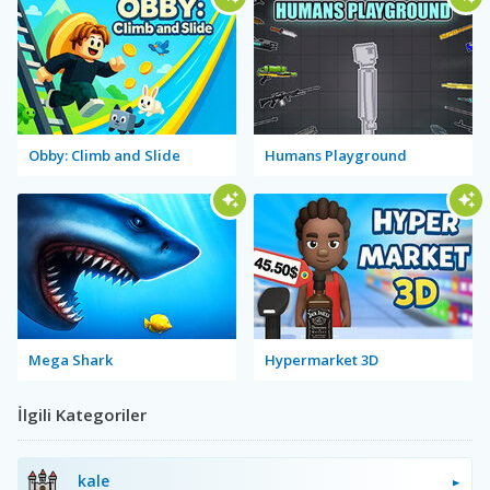
Obby: Climb and Slide
Humans Playground
Mega Shark
Hypermarket 3D
İlgili Kategoriler
kale