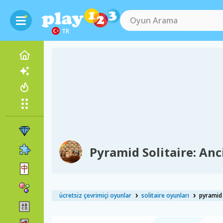
TR
Pyramid Solitaire: Anc
ücretsiz çevrimiçi oyunlar
solitaire oyunları
pyramid 