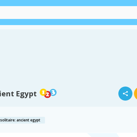
ient Egypt
solitaire: ancient egypt