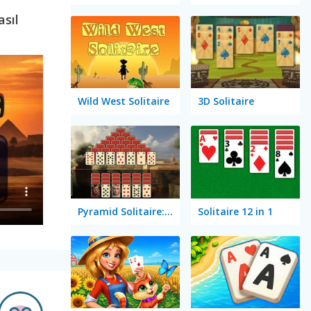
asıl
Wild West Solitaire
3D Solitaire
Pyramid Solitaire: Ancient Rome
Solitaire 12 in 1