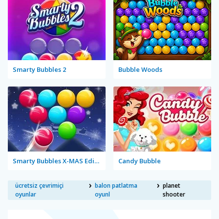
Smarty Bubbles 2
Bubble Woods
Smarty Bubbles X-MAS Edition
Candy Bubble
ücretsiz çevrimiçi
balon patlatma
planet
oyunlar
oyunl
shooter