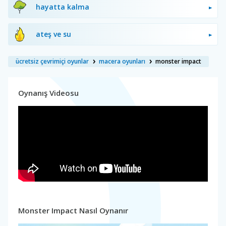
hayatta kalma
ateş ve su
ücretsiz çevrimiçi oyunlar
macera oyunları
monster impact
Oynanış Videosu
Monster Impact Nasıl Oynanır