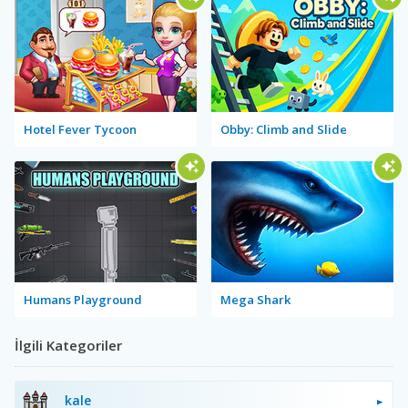
Hotel Fever Tycoon
Obby: Climb and Slide
Humans Playground
Mega Shark
İlgili Kategoriler
kale