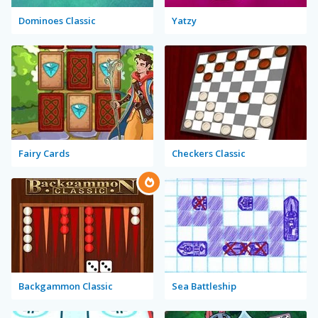
Dominoes Classic
Yatzy
Fairy Cards
Checkers Classic
Backgammon Classic
Sea Battleship