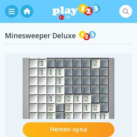
TR
Minesweeper Deluxe
Hemen oyna