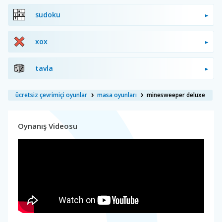
sudoku
xox
tavla
ücretsiz çevrimiçi oyunlar
masa oyunları
minesweeper deluxe
Oynanış Videosu