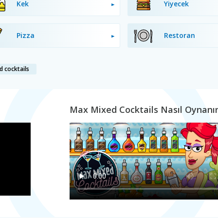
Kek
Yiyecek
Pizza
Restoran
 cocktails
Max Mixed Cocktails Nasıl Oynanı