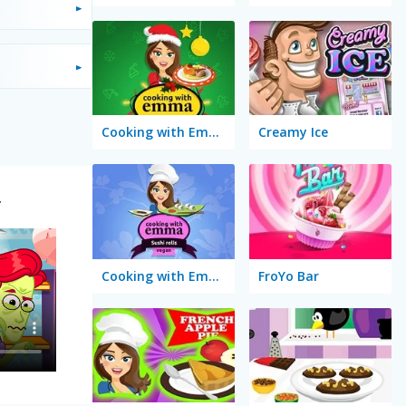
Cooking with Emma: Baked Apples Vegan
Creamy Ice
r
Cooking with Emma: Sushi Rolls Vegan
FroYo Bar