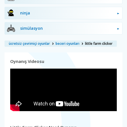
ninja
simülasyon
ücretsiz çevrimiçi oyunlar
beceri oyunları
little farm clicker
Oynanış Videosu