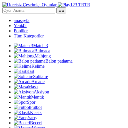
TR
ara
anasayfa
Yeni
42
Popüler
Tüm Kategoriler
Match 3
Bulmaca
Mahjong
Balon patlatma
Kelime
Kart
Solitaire
Arcade
Masa
Aksiyon
Mantık
Spor
Futbol
Klasik
Yarış
Beceri
Macera