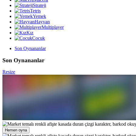
Strateji
Tetris
Yemek
Hayvan
Multiplayer
Kız
Çocuk
Son Oynananlar
Son Oynananlar
Resize
Hemen oyna