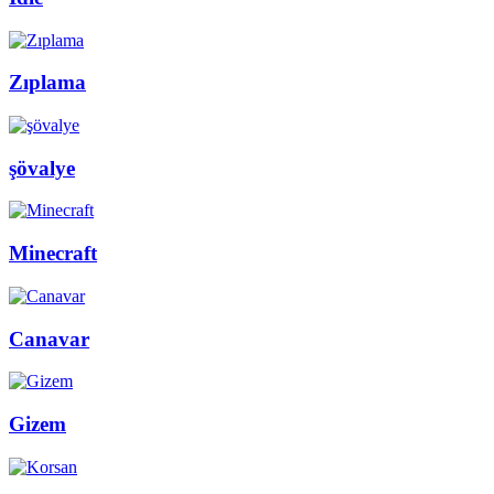
Zıplama
şövalye
Minecraft
Canavar
Gizem