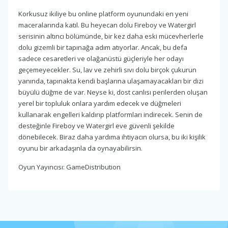
Korkusuz ikiliye bu online platform oyunundaki en yeni
maceralarında katıl. Bu heyecan dolu Fireboy ve Watergirl
serisinin altıncı bölümünde, bir kez daha eski mücevherlerle
dolu gizemli bir tapınağa adım atıyorlar. Ancak, bu defa
sadece cesaretleri ve olağanüstü güçleriyle her odayı
geçemeyecekler. Su, lav ve zehirli sıvı dolu birçok çukurun
yanında, tapınakta kendi başlarına ulaşamayacakları bir dizi
büyülü düğme de var. Neyse ki, dost canlısı perilerden oluşan
yerel bir topluluk onlara yardım edecek ve düğmeleri
kullanarak engelleri kaldırıp platformları indirecek. Senin de
desteğinle Fireboy ve Watergirl eve güvenli şekilde
dönebilecek. Biraz daha yardıma ihtiyacın olursa, bu iki kişilik
oyunu bir arkadaşınla da oynayabilirsin.
Oyun Yayıncısı: GameDistribution