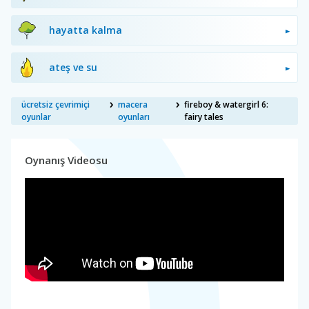
hayatta kalma
ateş ve su
ücretsiz çevrimiçi
macera
fireboy & watergirl 6:
oyunlar
oyunları
fairy tales
Oynanış Videosu