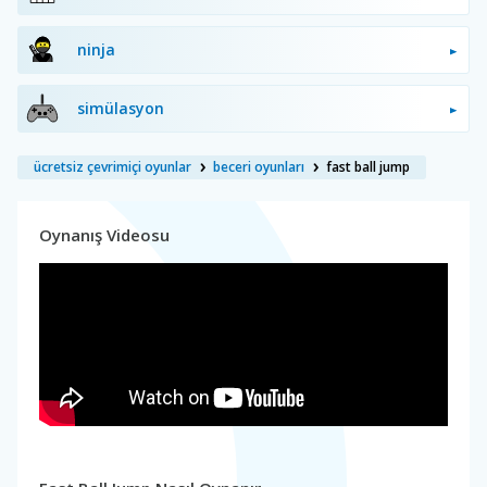
ninja
simülasyon
ücretsiz çevrimiçi oyunlar
beceri oyunları
fast ball jump
Oynanış Videosu