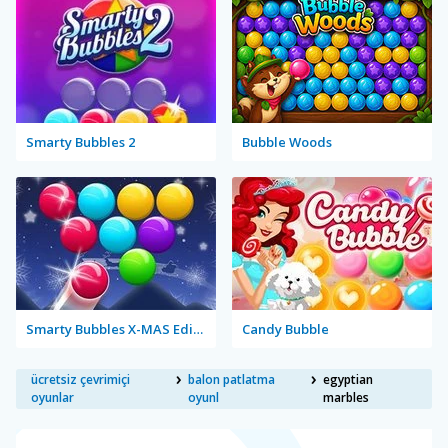
Smarty Bubbles 2
Bubble Woods
Smarty Bubbles X-MAS Edition
Candy Bubble
ücretsiz çevrimiçi
balon patlatma
egyptian
oyunlar
oyunl
marbles