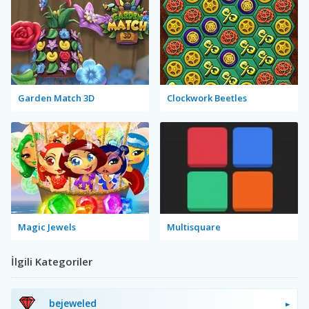
Garden Match 3D
Clockwork Beetles
Magic Jewels
Multisquare
İlgili Kategoriler
bejeweled