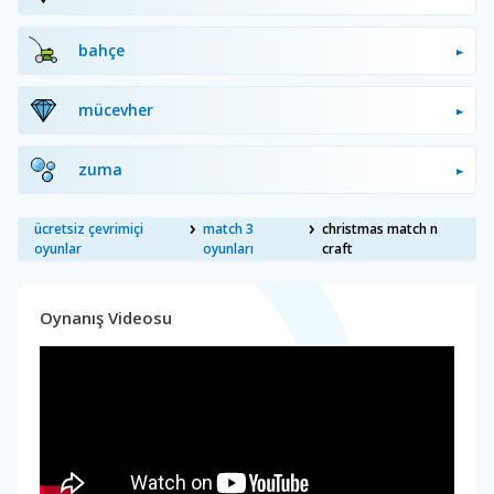
bahçe
mücevher
zuma
ücretsiz çevrimiçi
match 3
christmas match n
oyunlar
oyunları
craft
Oynanış Videosu