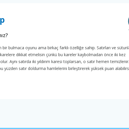
mp
nız?
ir bulmaca oyunu ama birkaç farklı özelliğe sahip. Satırları ve sütunl
u karelere dikkat etmelisin çünkü bu kareler kaybolmadan önce iki kez
olur. Aynı satırda iki yıldırım karesi toplarsan, o satır hemen temizlenir
u yüzden satır doldurma hamlelerini birleştirerek yüksek puan alabilirs