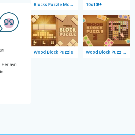
Blocks Puzzle Mobile
10x10!+
arı
Wood Block Puzzle
Wood Block Puzzle 2
. Her aynı
in.