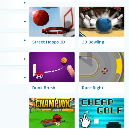
Street Hoops 3D
3D Bowling
Dunk Brush
Race Right